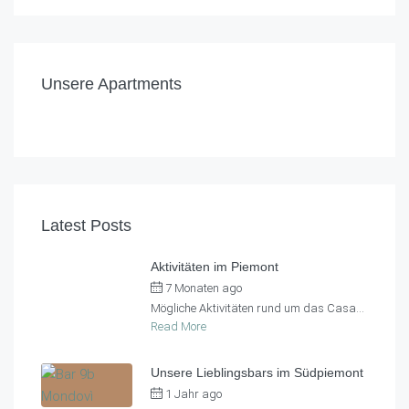
€
140,00
/Nacht
€
200,00
/Nacht
Casa al Tanaro – Hausteil 2
Casa al Tanaro – Hausteil 1
Unsere Apartments
1
1
2
2
2
4 + 2
Latest Posts
Aktivitäten im Piemont
7 Monaten ago
by
Casa al Tanaro
Mögliche Aktivitäten rund um das Casa...
Read More
Unsere Lieblingsbars im Südpiemont
1 Jahr ago
by
Casa al Tanaro