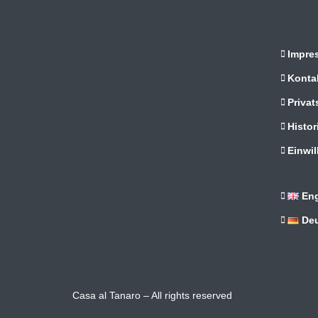
Impre
Konta
Privat
Histor
Einwil
Eng
De
Casa al Tanaro – All rights reserved