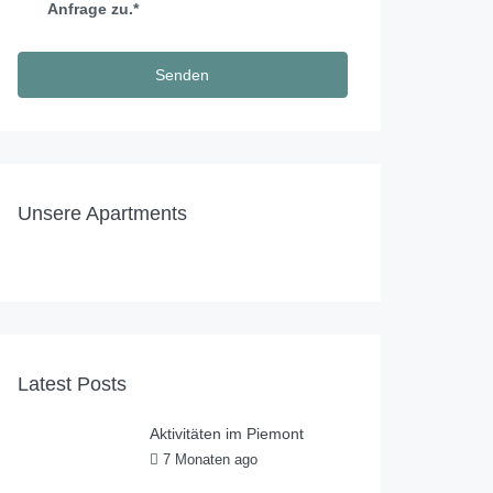
Anfrage zu.*
140,00
€
/Nacht
200,00
€
/Nacht
Casa al Tanaro – Hausteil 2
Casa al Tanaro – Hausteil 1
Unsere Apartments
1
1
2
2
2
4 + 2
Latest Posts
Aktivitäten im Piemont
7 Monaten ago
by
Casa al
Tanaro